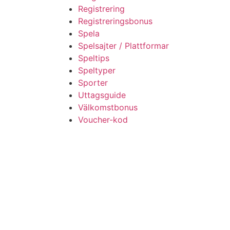
Registrering
Registreringsbonus
Spela
Spelsajter / Plattformar
Speltips
Speltyper
Sporter
Uttagsguide
Välkomstbonus
Voucher-kod