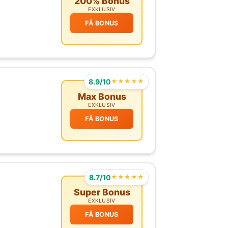
200% Bonus
EXKLUSIV
g
FÅ BONUS
8.9/10
★★★★★
Max Bonus
EXKLUSIV
FÅ BONUS
8.7/10
★★★★★
Super Bonus
EXKLUSIV
FÅ BONUS