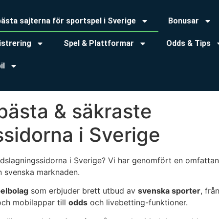
ästa sajterna för sportspel i Sverige
Bonusar
istrering
Spel & Plattformar
Odds & Tips
il
bästa & säkraste
sidorna i Sverige
slagningssidorna i Sverige? Vi har genomfört en omfattande
 svenska marknaden.
elbolag
som erbjuder brett utbud av
svenska sporter
, frå
ch mobilappar till
odds
och livebetting-funktioner.