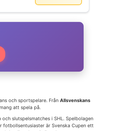
ans och sportspelare. Från
Allsvenskans
mang att spela på.
an och slutspelsmatches i SHL. Spelbolagen
r fotbollsentusiaster är Svenska Cupen ett