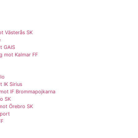
t Västerås SK
e
t GAIS
g mot Kalmar FF
lo
 IK Sirius
 mot IF Brommapojkarna
ro SK
mot Örebro SK
sport
FF