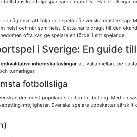
ndbollsfans kan följa spännande matcher i Handbollsligan me
e än någonsin att följa och spela på svenska mästerskap. 
m helst och när som helst. Detta har bidragit till den ökan
nedomen ofta kan ge spelare en fördel i sitt spelande.
ortspel i Sverige: En guide til
ögkvalitativa inhemska tävlingar
att välja mellan. De bäst
och turneringar.
msta fotbollsliga
venskan den mest populära sporten för betting. Med en säso
ebetting-möjligheter. Svenska spelare uppskattar särskilt 
n)