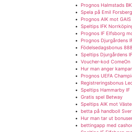
Prognos Halmstads BK
Spela på Emil Forsber
Prognos AIK mot GAIS
Speltips IFK Norrköpin
Prognos IF Elfsborg m
Prognos Djurgårdens I
Födelsedagsbonus 888
Speltips Djurgårdens I
Voucher-kod ComeOn
Hur man anger kampa
Prognos UEFA Champi
Registreringsbonus Le
Speltips Hammarby IF
Gratis spel Betway
Speltips AIK mot Väste
betta på handboll Sver
Hur man tar ut bonuse
bettingapp med cashou