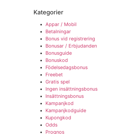
Kategorier
Appar / Mobil
Betalningar
Bonus vid registrering
Bonusar / Erbjudanden
Bonusguide
Bonuskod
Födelsedagsbonus
Freebet
Gratis spel
Ingen insättningsbonus
Insättningsbonus
Kampanjkod
Kampanjkodguide
Kupongkod
Odds
Prognos