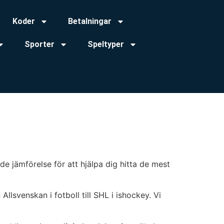
Koder
Betalningar
Sporter
Speltyper
 jämförelse för att hjälpa dig hitta de mest
n Allsvenskan i fotboll till SHL i ishockey. Vi