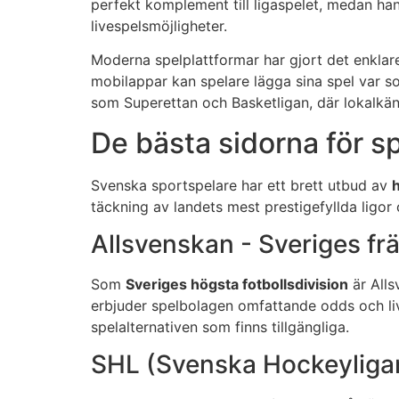
perfekt komplement till ligaspelet, medan ha
livespelsmöjligheter.
Moderna spelplattformar har gjort det enklar
mobilappar kan spelare lägga sina spel var so
som Superettan och Basketligan, där lokalkän
De bästa sidorna för sp
Svenska sportspelare har ett brett utbud av
h
täckning av landets mest prestigefyllda ligor 
Allsvenskan - Sveriges frä
Som
Sveriges högsta fotbollsdivision
är Alls
erbjuder spelbolagen omfattande odds och liv
spelalternativen som finns tillgängliga.
SHL (Svenska Hockeyliga