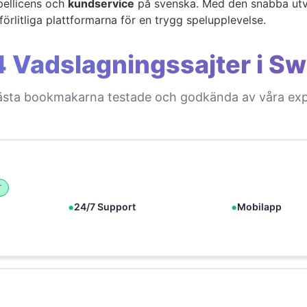
pellicens och
kundservice
på svenska. Med den snabba ut
förlitliga plattformarna för en trygg spelupplevelse.
4 Vadslagningssajter i S
ästa bookmakarna testade och godkända av våra exp
T
24/7 Support
Mobilapp