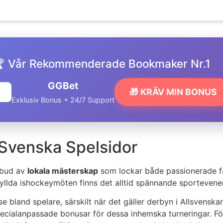
 Vår Rekommenderade Bookmaker Nr.1
GGBet
🎁 KRÄV MIN BONUS
Exklusiv Bonus + 24/7 Support
Svenska Spelsidor
tbud av
lokala mästerskap
som lockar både passionerade f
yllda ishockeymöten finns det alltid spännande sportevene
 bland spelare, särskilt när det gäller derbyn i Allsvensk
ecialanpassade bonusar för dessa inhemska turneringar. Fö