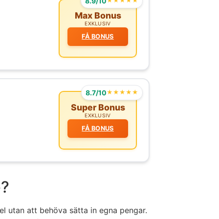
8.9/10
★★★★★
Max Bonus
EXKLUSIV
FÅ BONUS
8.7/10
★★★★★
Super Bonus
EXKLUSIV
FÅ BONUS
e?
el utan att behöva sätta in egna pengar.