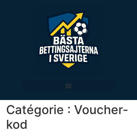
Catégorie :
Voucher-
kod