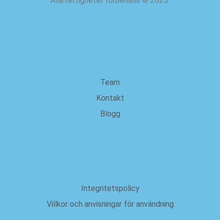
Alla rättigheter förbehålls
©
2025.
om oss
Team
Kontakt
Blogg
Juridisk
Integritetspolicy
Villkor och anvisningar för användning