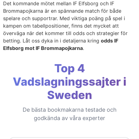
Det kommande mötet mellan IF Elfsborg och IF
Brommapojkarna är en spännande match för både
spelare och supportrar. Med viktiga poäng på spel i
kampen om tabellpositioner, finns det mycket att
överväga när det kommer till odds och strategier för
betting. Låt oss dyka in i detaljerna kring
odds IF
Elfsborg mot IF Brommapojkarna
.
Top 4
Vadslagningssajter i
Sweden
De bästa bookmakarna testade och
godkända av våra experter