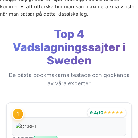
kommer vi att utforska hur man kan maximera sina vinster
när man satsar på detta klassiska lag.
Top 4
Vadslagningssajter i
Sweden
De bästa bookmakarna testade och godkända
av våra experter
9.4/10
★★★★★
1