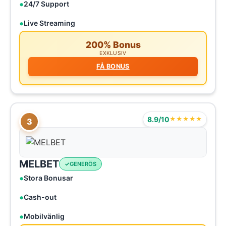
24/7 Support
Live Streaming
200% Bonus
EXKLUSIV
FÅ BONUS
8.9/10
★★★★★
3
MELBET
GENERÖS
Stora Bonusar
Cash-out
Mobilvänlig