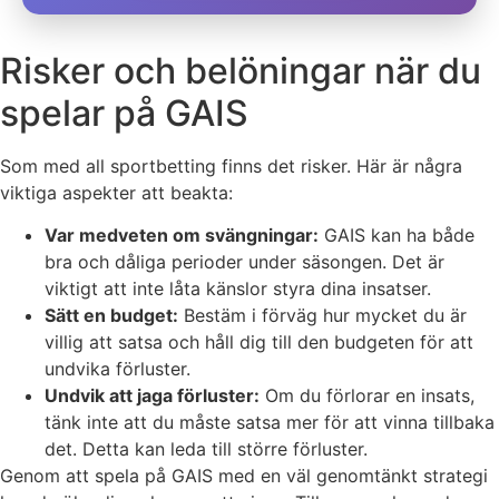
Risker och belöningar när du
spelar på GAIS
Som med all sportbetting finns det risker. Här är några
viktiga aspekter att beakta:
Var medveten om svängningar:
GAIS kan ha både
bra och dåliga perioder under säsongen. Det är
viktigt att inte låta känslor styra dina insatser.
Sätt en budget:
Bestäm i förväg hur mycket du är
villig att satsa och håll dig till den budgeten för att
undvika förluster.
Undvik att jaga förluster:
Om du förlorar en insats,
tänk inte att du måste satsa mer för att vinna tillbaka
det. Detta kan leda till större förluster.
Genom att spela på GAIS med en väl genomtänkt strategi