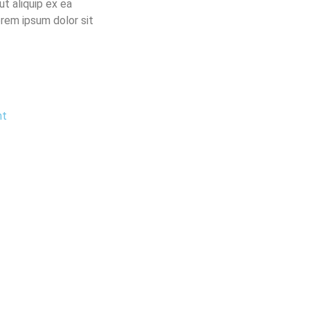
ut aliquip ex ea
em ipsum dolor sit
nt