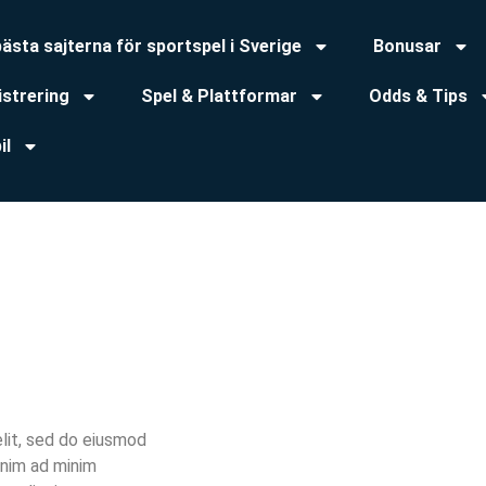
ästa sajterna för sportspel i Sverige
Bonusar
istrering
Spel & Plattformar
Odds & Tips
il
lit, sed do eiusmod
enim ad minim