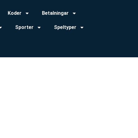
Koder
Betalningar
Sporter
Speltyper