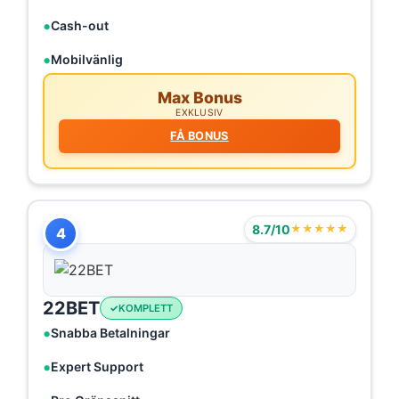
Cash-out
Mobilvänlig
Max Bonus
EXKLUSIV
FÅ BONUS
8.7/10
★★★★★
4
22BET
KOMPLETT
Snabba Betalningar
Expert Support