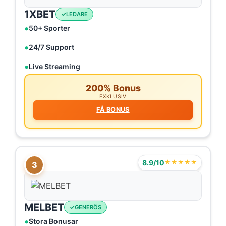
1XBET
LEDARE
50+ Sporter
24/7 Support
Live Streaming
200% Bonus
EXKLUSIV
FÅ BONUS
8.9/10
★★★★★
3
MELBET
GENERÖS
Stora Bonusar