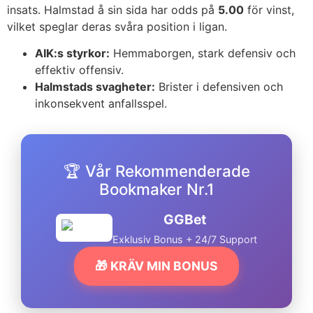
insats. Halmstad å sin sida har odds på
5.00
för vinst,
vilket speglar deras svåra position i ligan.
AIK:s styrkor:
Hemmaborgen, stark defensiv och
effektiv offensiv.
Halmstads svagheter:
Brister i defensiven och
inkonsekvent anfallsspel.
🏆 Vår Rekommenderade
Bookmaker Nr.1
GGBet
Exklusiv Bonus + 24/7 Support
🎁 KRÄV MIN BONUS