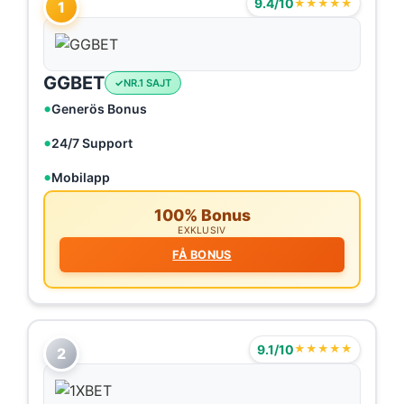
9.4/10
★★★★★
1
GGBET
NR.1 SAJT
Generös Bonus
24/7 Support
Mobilapp
100% Bonus
EXKLUSIV
FÅ BONUS
9.1/10
★★★★★
2