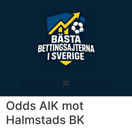
Odds AIK mot
Halmstads BK