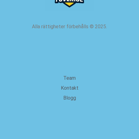
Alla rättigheter förbehålls
©
2025.
om oss
Team
Kontakt
Blogg
Juridisk