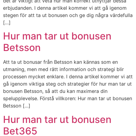
det är viktigt att veta hur man korrekt utnyttjar dessa
erbjudanden. I denna artikel kommer vi att gå igenom
stegen för att ta ut bonusen och ge dig några värdefulla
[…]
Hur man tar ut bonusen
Betsson
Att ta ut bonusar från Betsson kan kännas som en
utmaning, men med rätt information och strategi blir
processen mycket enklare. I denna artikel kommer vi att
gå igenom viktiga steg och strategier för hur man tar ut
bonusen Betsson, så att du kan maximera din
spelupplevelse. Förstå villkoren: Hur man tar ut bonusen
Betsson […]
Hur man tar ut bonusen
Bet365