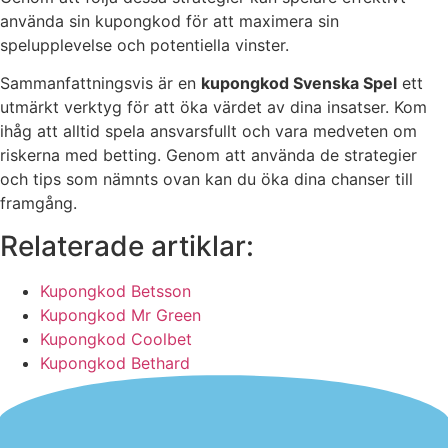
använda sin kupongkod för att maximera sin
spelupplevelse och potentiella vinster.
Sammanfattningsvis är en
kupongkod Svenska Spel
ett
utmärkt verktyg för att öka värdet av dina insatser. Kom
ihåg att alltid spela ansvarsfullt och vara medveten om
riskerna med betting. Genom att använda de strategier
och tips som nämnts ovan kan du öka dina chanser till
framgång.
Relaterade artiklar:
Kupongkod Betsson
Kupongkod Mr Green
Kupongkod Coolbet
Kupongkod Bethard