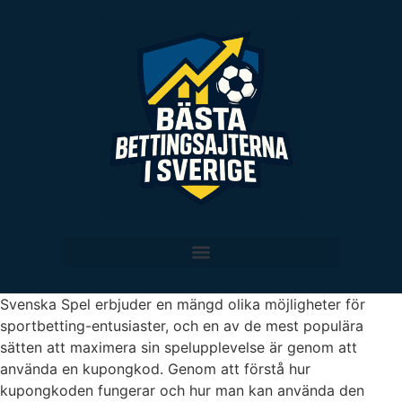
Svenska Spel erbjuder en mängd olika möjligheter för
sportbetting-entusiaster, och en av de mest populära
sätten att maximera sin spelupplevelse är genom att
använda en kupongkod. Genom att förstå hur
kupongkoden fungerar och hur man kan använda den