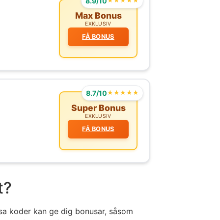
8.9/10
★★★★★
Max Bonus
EXKLUSIV
FÅ BONUS
8.7/10
★★★★★
Super Bonus
EXKLUSIV
FÅ BONUS
t?
essa koder kan ge dig bonusar, såsom