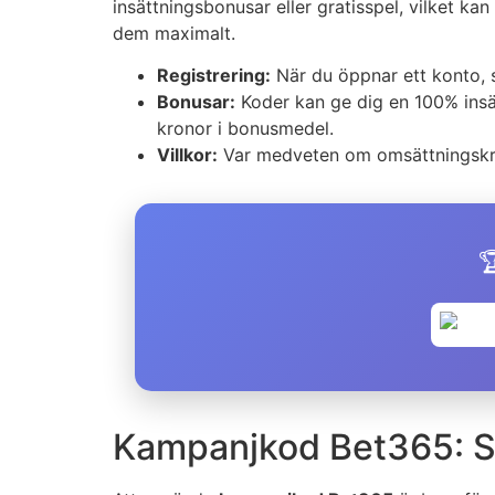
insättningsbonusar eller gratisspel, vilket kan
dem maximalt.
Registrering:
När du öppnar ett konto, s
Bonusar:
Koder kan ge dig en 100% insätt
kronor i bonusmedel.
Villkor:
Var medveten om omsättningskra

Kampanjkod Bet365: Str