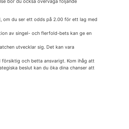
velse bör du också överväga följande
l, om du ser ett odds på 2.00 för ett lag med
ion av singel- och flerfold-bets kan ge en
atchen utvecklar sig. Det kan vara
 försiktig och betta ansvarigt. Kom ihåg att
rategiska beslut kan du öka dina chanser att