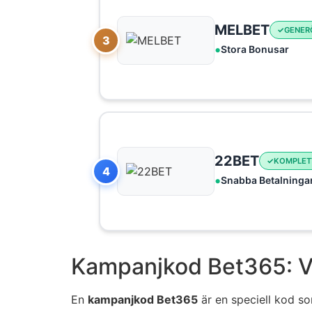
MELBET
GENER
3
Stora Bonusar
22BET
KOMPLET
4
Snabba Betalninga
Kampanjkod Bet365: Va
En
kampanjkod Bet365
är en speciell kod so