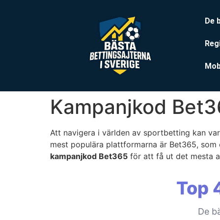
De b
Reg
Mob
Kampanjkod Bet3
Att navigera i världen av sportbetting kan v
mest populära plattformarna är Bet365, som e
kampanjkod Bet365
för att få ut det mesta 
Top 
De b