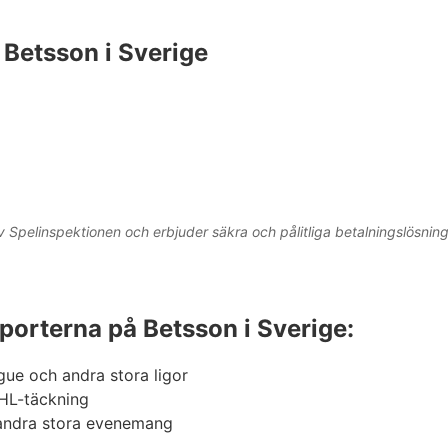
Betsson i Sverige
v Spelinspektionen och erbjuder säkra och pålitliga betalningslösnin
porterna på Betsson i Sverige:
gue och andra stora ligor
HL-täckning
 andra stora evenemang