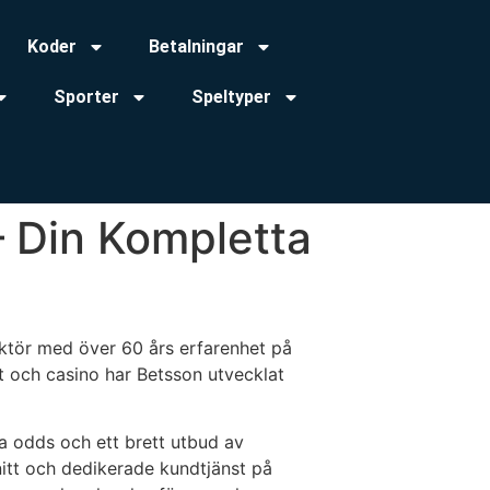
Koder
Betalningar
Sporter
Speltyper
 Din Kompletta
aktör med över 60 års erfarenhet på
 och casino har Betsson utvecklat
 odds och ett brett utbud av
tt och dedikerade kundtjänst på