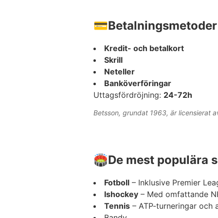
💳
Betalningsmetoder 
Kredit- och betalkort
Skrill
Neteller
Banköverföringar
Uttagsfördröjning:
24-72h
Betsson, grundat 1963, är licensierat a
🏟️
De mest populära s
Fotboll
– Inklusive Premier Lea
Ishockey
– Med omfattande N
Tennis
– ATP-turneringar och
Bandy