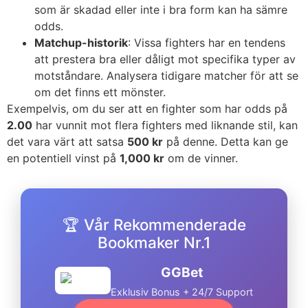
som är skadad eller inte i bra form kan ha sämre
odds.
Matchup-historik
: Vissa fighters har en tendens
att prestera bra eller dåligt mot specifika typer av
motståndare. Analysera tidigare matcher för att se
om det finns ett mönster.
Exempelvis, om du ser att en fighter som har odds på
2.00
har vunnit mot flera fighters med liknande stil, kan
det vara värt att satsa
500 kr
på denne. Detta kan ge
en potentiell vinst på
1,000 kr
om de vinner.
🏆 Vår Rekommenderade
Bookmaker Nr.1
GGBet
Exklusiv Bonus + 24/7 Support