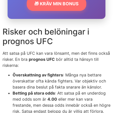
🎁 KRÄV MIN BONUS
Risker och belöningar i
prognos UFC
Att satsa på UFC kan vara lönsamt, men det finns också
risker. En bra
prognos UFC
bör alltid ta hänsyn till
riskerna:
Överskattning av fighters
: Många nya bettare
överskattar ofta kända fighters. Var objektiv och
basera dina beslut på fakta snarare än känslor.
Betting på stora odds
: Att satsa på en underdog
med odds som är
4.00
eller mer kan vara
frestande, men dessa odds innebär också en högre
risk. Satsa endast belopp du är villig att förlora.