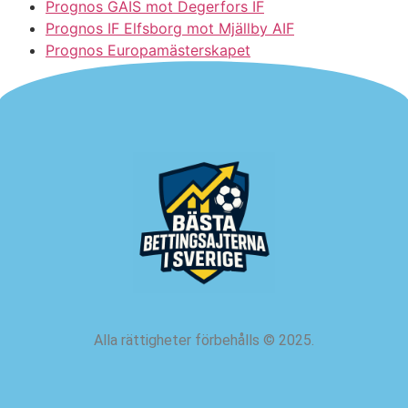
Prognos GAIS mot Degerfors IF
Prognos IF Elfsborg mot Mjällby AIF
Prognos Europamästerskapet
Alla rättigheter förbehålls
©
2025.