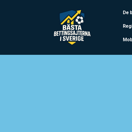
De b
Reg
Mob
Voucher-kod Mr G
Ooops! The page or wha