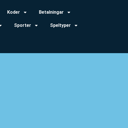
Koder
Betalningar
Sporter
Speltyper