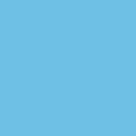
was not found!