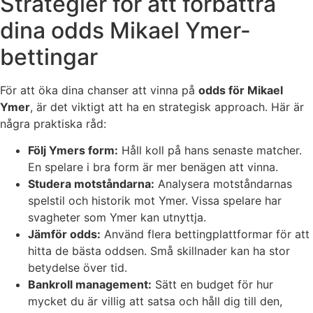
Strategier för att förbättra
dina odds Mikael Ymer-
bettingar
För att öka dina chanser att vinna på
odds för Mikael
Ymer
, är det viktigt att ha en strategisk approach. Här är
några praktiska råd:
Följ Ymers form:
Håll koll på hans senaste matcher.
En spelare i bra form är mer benägen att vinna.
Studera motståndarna:
Analysera motståndarnas
spelstil och historik mot Ymer. Vissa spelare har
svagheter som Ymer kan utnyttja.
Jämför odds:
Använd flera bettingplattformar för att
hitta de bästa oddsen. Små skillnader kan ha stor
betydelse över tid.
Bankroll management:
Sätt en budget för hur
mycket du är villig att satsa och håll dig till den,