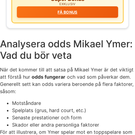
EXKLUSIV
FÅ BONUS
Analysera odds Mikael Ymer:
Vad du bör veta
När det kommer till att satsa på Mikael Ymer är det viktigt
att förstå hur
odds fungerar
och vad som påverkar dem.
Generellt sett kan odds variera beroende på flera faktorer,
såsom:
Motståndare
Spelplats (grus, hard court, etc.)
Senaste prestationer och form
Skador eller andra personliga faktorer
För att illustrera, om Ymer spelar mot en toppspelare som