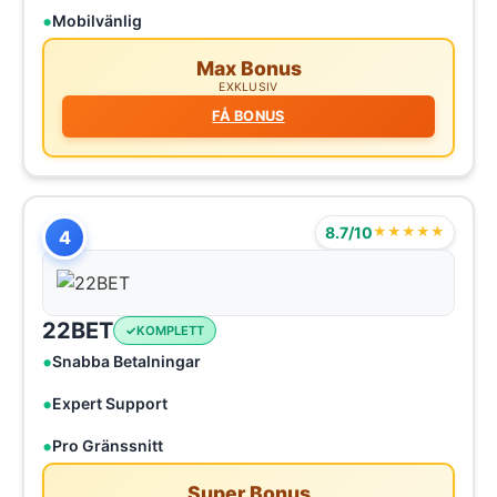
Mobilvänlig
Max Bonus
EXKLUSIV
FÅ BONUS
8.7/10
★★★★★
4
22BET
KOMPLETT
Snabba Betalningar
Expert Support
Pro Gränssnitt
Super Bonus