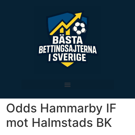
Odds Hammarby IF
mot Halmstads BK