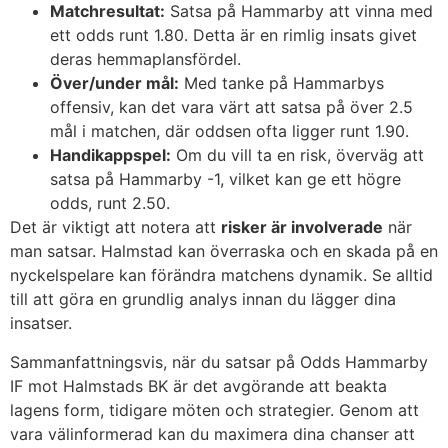
Matchresultat:
Satsa på Hammarby att vinna med
ett odds runt 1.80. Detta är en rimlig insats givet
deras hemmaplansfördel.
Över/under mål:
Med tanke på Hammarbys
offensiv, kan det vara värt att satsa på över 2.5
mål i matchen, där oddsen ofta ligger runt 1.90.
Handikappspel:
Om du vill ta en risk, överväg att
satsa på Hammarby -1, vilket kan ge ett högre
odds, runt 2.50.
Det är viktigt att notera att
risker är involverade
när
man satsar. Halmstad kan överraska och en skada på en
nyckelspelare kan förändra matchens dynamik. Se alltid
till att göra en grundlig analys innan du lägger dina
insatser.
Sammanfattningsvis, när du satsar på Odds Hammarby
IF mot Halmstads BK är det avgörande att beakta
lagens form, tidigare möten och strategier. Genom att
vara välinformerad kan du maximera dina chanser att