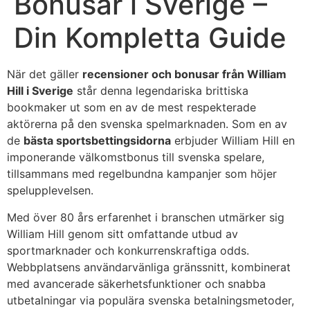
Bonusar i Sverige –
Din Kompletta Guide
När det gäller
recensioner och bonusar från William
Hill i Sverige
står denna legendariska brittiska
bookmaker ut som en av de mest respekterade
aktörerna på den svenska spelmarknaden. Som en av
de
bästa sportsbettingsidorna
erbjuder William Hill en
imponerande välkomstbonus till svenska spelare,
tillsammans med regelbundna kampanjer som höjer
spelupplevelsen.
Med över 80 års erfarenhet i branschen utmärker sig
William Hill genom sitt omfattande utbud av
sportmarknader och konkurrenskraftiga odds.
Webbplatsens användarvänliga gränssnitt, kombinerat
med avancerade säkerhetsfunktioner och snabba
utbetalningar via populära svenska betalningsmetoder,