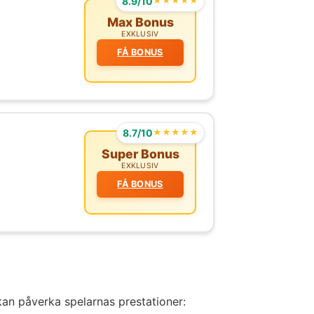
8.9/10
★★★★★
Max Bonus
EXKLUSIV
FÅ BONUS
8.7/10
★★★★★
Super Bonus
EXKLUSIV
FÅ BONUS
kan påverka spelarnas prestationer: