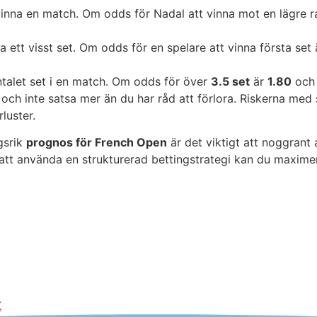
vinna en match. Om odds för Nadal att vinna mot en lägre 
a ett visst set. Om odds för en spelare att vinna första set
ntalet set i en match. Om odds för över
3.5 set
är
1.80
och 
och inte satsa mer än du har råd att förlora. Riskerna med 
luster.
gsrik
prognos för French Open
är det viktigt att noggrant
att använda en strukturerad bettingstrategi kan du maximera
K