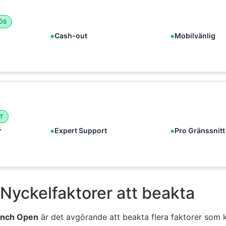
ÖS
Cash-out
Mobilvänlig
T
r
Expert Support
Pro Gränssnitt
Nyckelfaktorer att beakta
ench Open
är det avgörande att beakta flera faktorer som 