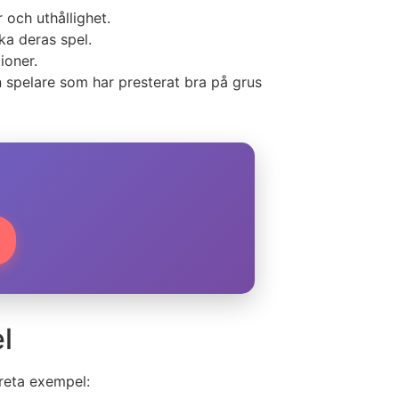
och uthållighet.
ka deras spel.
ioner.
 spelare som har presterat bra på grus
l
kreta exempel: