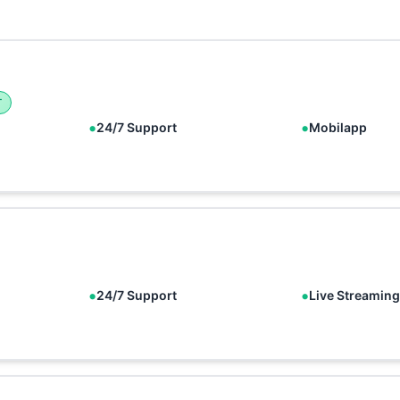
T
24/7 Support
Mobilapp
24/7 Support
Live Streamin